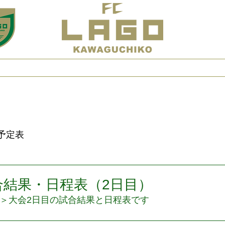
s
クラブ案内
予定表
試合結果
お
予定表
試合結果・日程表（2日目）
0＞大会2日目の試合結果と日程表です