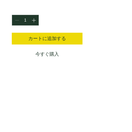
格
数量
*
カートに追加する
今すぐ購入
商品の詳細を入力してください。あな
たの商品の特徴やおすすめのポイント
をわかりやすく説明しましょう。
商品情報
商品の詳細を入力してください。サイ
返品・返金ポリシー
ズ、素材、取扱説明に加え、商品の特
徴やおすすめのポイントなどを説明し
返品・返金ポリシーを入力してくださ
ましょう。
商品の配送について