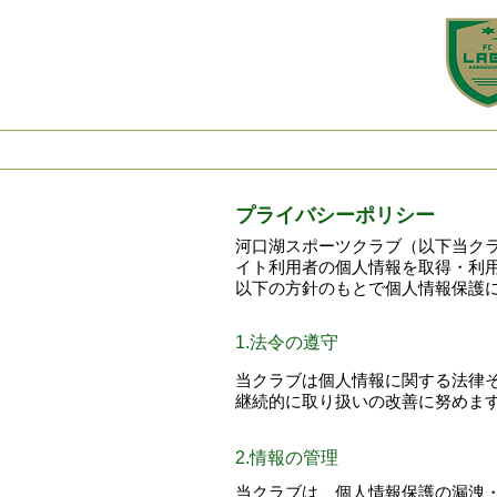
Home
New
​プライバシーポリシー
​河口湖スポーツクラブ（以下当ク
イト利用者の個人情報を取得・利
以下の方針のもとで個人情報保護
​1.法令の遵守
​当クラブは個人情報に関する法
継続的に取り扱いの改善に努めま
​2.情報の管理
当クラブは、個人情報保護の漏洩