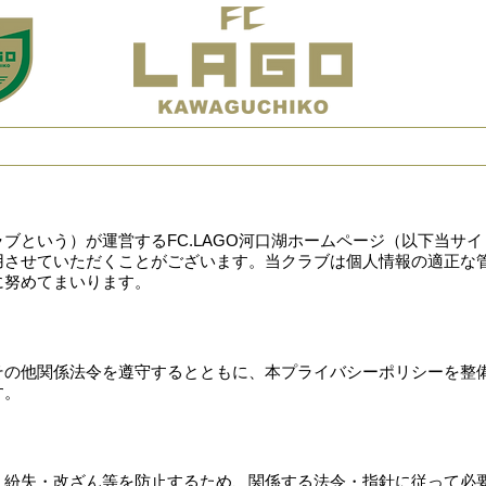
s
クラブ案内
予定表
試合結果
お
ラブという）が運営するFC.LAGO河口湖ホームページ（以下当サ
用させていただくことがございます。当クラブは個人情報の適正な
に努めてまいります。
律その他関係法令を遵守するとともに、本プライバシーポリシーを整
す。
・紛失・改ざん等を防止するため、関係する法令・指針に従って必